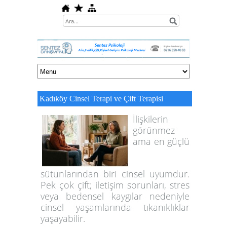
Kadıköy Cinsel Terapi ve Çift Terapisi
İlişkilerin
görünmez
ama en güçlü
sütunlarından biri cinsel uyumdur.
Pek çok çift; iletişim sorunları, stres
veya bedensel kaygılar nedeniyle
cinsel yaşamlarında tıkanıklıklar
yaşayabilir.