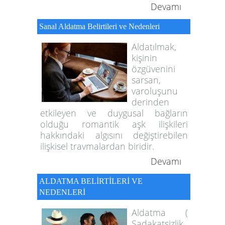
Devamı
Sanal Aldatma Belirtileri ve Nedenleri
Aldatılmak,
kişinin
özgüvenini
sarsan,
varoluşunu
derinden
etkileyen ve duygusal bağların
olduğu romantik aşk ilişkileri
hakkındaki algısını değiştirebilen
ilişkisel travmalardan biridir.
Devamı
ALDATMA BELİRTİLERİ VE
NEDENLERİ
Aldatma (
Sadakatsizlik