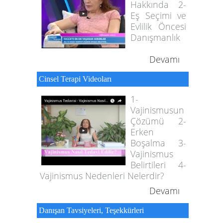
Hakkında 2-
Eş Seçimi ve
Evlilik Öncesi
Danışmanlık
Devamı
Cinsel Terapi Videoları
1-
Vajinismusun
Çözümü 2-
Erken
Boşalma 3-
Vajinismus
Belirtileri 4-
Vajinismus Nedenleri Nelerdir?
Devamı
Danışan Tavsiyeleri, Teşekkürleri