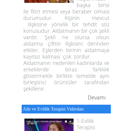
başka birisi
ile flört etmesi veya beraber olması
durumudur. Kişinin mevcut
ilişkisine yönelik bir tehdit söz
konusudur. Aldatmanın bir çok şekli
vardır. Şekli ne olursa olsun
aldatma çifttin ilişkisini derinden
etkiler. Eşlerden birinin aldatmaya
kayıtsız kalması çok zordur.
Aldatmanın nedenleri kadınlarda ve
erkeklerde biraz farklılık
göstermekle birlikte temelde aynı
birleştirici örüntüler tarafından
şekillenir.
Devamı
Aile ve Evlilik Terapisi Videoları
1-Evlilik
Terapisi