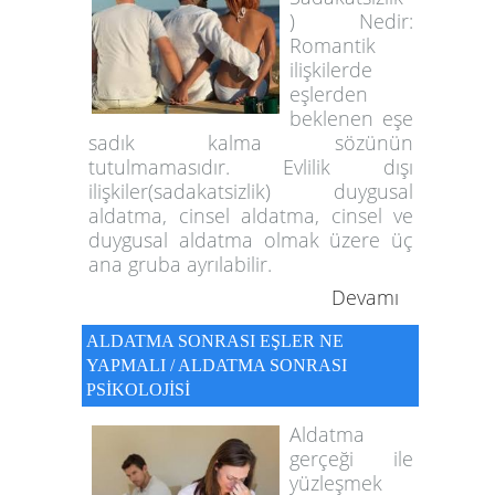
) Nedir:
Romantik
ilişkilerde
eşlerden
beklenen eşe
sadık kalma sözünün
tutulmamasıdır. Evlilik dışı
ilişkiler(sadakatsizlik) duygusal
aldatma, cinsel aldatma, cinsel ve
duygusal aldatma olmak üzere üç
ana gruba ayrılabilir.
Devamı
ALDATMA SONRASI EŞLER NE
YAPMALI / ALDATMA SONRASI
PSİKOLOJİSİ
Aldatma
gerçeği ile
yüzleşmek