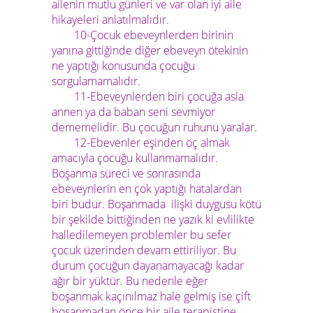
ailenin mutlu günleri ve var olan iyi aile
hikayeleri anlatılmalıdır.
10-Çocuk ebeveynlerden birinin
yanına gittiğinde diğer ebeveyn ötekinin
ne yaptığı konusunda çocuğu
sorgulamamalıdır.
11-Ebeveynlerden biri çocuğa asla
annen ya da baban seni sevmiyor
dememelidir. Bu çocuğun ruhunu yaralar.
12-Ebevenler eşinden öç almak
amacıyla çocuğu kullanmamalıdır.
Boşanma süreci ve sonrasında
ebeveynlerin en çok yaptığı hatalardan
biri budur. Boşanmada ilişki duygusu kötü
bir şekilde bittiğinden ne yazık ki evlilikte
halledilemeyen problemler bu sefer
çocuk üzerinden devam ettiriliyor. Bu
durum çocuğun dayanamayacağı kadar
ağır bir yüktür. Bu nedenle eğer
boşanmak kaçınılmaz hale gelmiş ise çift
boşanmadan önce bir aile terapistine