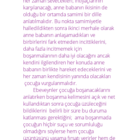
her zaman sevecekleri; ihtiyaçlarının
karşılanacağı, anne babanın ikisinin de
olduğu bir ortamda samimi bir dille
anlatılmalıdır. Bu nokta samimiyetle
halledildikten sonra ikinci merhale olarak
anne babanın anlaşamadıkları ve
birbirlerini fark etmeden incittiklerini,
daha fazla incitmemek için
boşanmalarının daha iyi olacağını ancak
kendini ilgilendiren her konuda anne
babanın birlikte hareket edeceklerini ve
her zaman kendisinin yanında olacakları
çocuğa vurgulanmalıdır.
Ebeveynler çocuğa boşanacaklarını
anlatırken boşanma kelimesini açık ve net
kullandıktan sonra çocuğa üzüleceğini
bildiklerini belirli bir süre bu duruma
katlanması gerektiğini; ama boşanmada
çocuğun hiçbir suçu ve sorumluluğu
olmadığını söylerse hem çocuğa
üzüntüsünü yaşama fırsatı verirler hem de