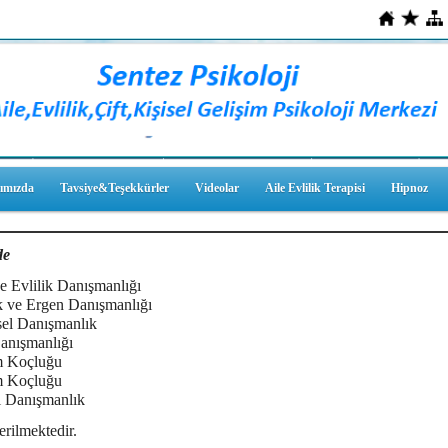
ımızda
Tavsiye&Teşekkürler
Videolar
Aile Evlilik Terapisi
Hipnoz
de
e Evlilik Danışmanlığı
 ve Ergen Danışmanlığı
sel Danışmanlık
Danışmanlığı
 Koçluğu
m Koçluğu
l Danışmanlık
erilmektedir.