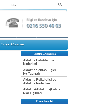
İletişim&Randevu
Aldatma / Aldatılma
Aldatma Belirtileri ve
Nedenleri
Aldatma Sonrası Eşler
Ne Yapmalı
Aldatma Psikolojisi ve
Aldatma Nedenleri
Aldatma/Aldatılma(Evlilik
Dışı İlişkiler)
Ergen Terapisi