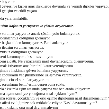
e baş etme
 çevresi ve kişiler arası ilişkilerde doyumlu ve verimli ilişkiler yaşayab
l gelişim ve etkili yaşam
a yararlanılabilir.
 sizin kafanızı yoruyorsa ve çözüm arıyorsanız.
e sorunlar yaşıyoruz ancak çözüm yolu bulamıyoruz.
sorunlarımız olduğunu görmüyor.
e başka dilden konuşuyoruz. Beni anlamıyor.
 iletişim sorunları yaşıyoruz.
mutsuz olduğumu görmüyor.
beni korumuyor ailesini savunuyor.
beni aldattı. Ne yapacağımı nasıl davranacağımı bilemiyorum.
mak istiyorum ama bir türlü karar veremiyorum.
iğimde / İlişkimde güven bunalımı yaşıyorum.
 çocukların yetiştirilmesinde uzlaşmaya varamıyoruz.
ğimde cinsel sorunlar yaşıyorum.
k sorunlarım beni / eşimi depresyona soktu.
a / kızımla eşim arasında çatışma var ben arada kalıyorum.
ma aşamasındayız çocuğuma nasıl açıklamalıyım?
a sonrası çocuklarım ve eski eşimle ilişkilerimi nasıl düzenlemeliyim?
 ailesi evliliğimize çok müdahale ediyor. Nasıl davranmalıyım?
şırı kıskanç ona nasıl davranmalıyım?