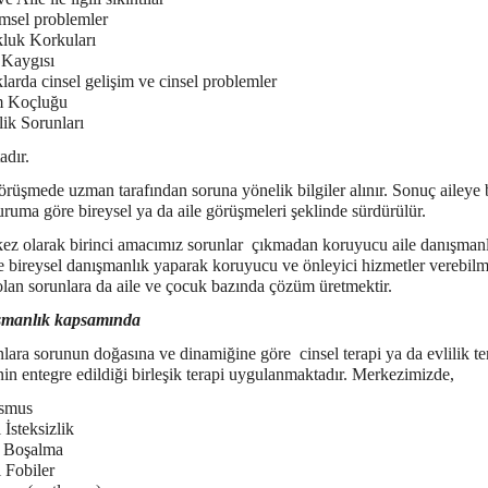
imsel problemler
luk Korkuları
 Kaygısı
arda cinsel gelişim ve cinsel problemler
m Koçluğu
ik Sorunları
adır.
de uzman tarafından soruna yönelik bilgiler alınır. Sonuç aileye bil
uruma göre bireysel ya da aile görüşmeleri şeklinde sürdürülür.
rak birinci amacımız sorunlar çıkmadan koruyucu aile danışmanl
e bireysel danışmanlık yaparak koruyucu ve önleyici hizmetler verebilm
olan sorunlara da aile ve çocuk bazında çözüm üretmektir.
şmanlık kapsamında
nlara sorunun doğasına ve dinamiğine göre cinsel terapi ya da evlilik te
inin entegre edildiği birleşik terapi uygulanmaktadır. Merkezimizde,
ismus
 İsteksizlik
 Boşalma
 Fobiler