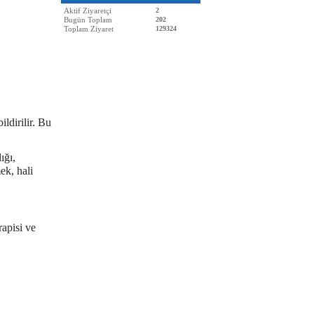
Aktif Ziyaretçi
2
Bugün Toplam
202
Toplam Ziyaret
129324
dirilir. Bu
ığı,
ek, hali
rapisi ve