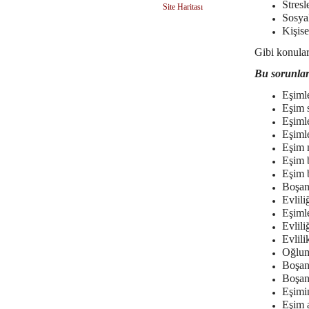
Stresl
Site Haritası
Sosyal
Kişise
Gibi konulard
Bu sorunlar
Eşiml
Eşim 
Eşiml
Eşimle
Eşim 
Eşim 
Eşim 
Boşan
Evlil
Eşimle
Evlili
Evlili
Oğluml
Boşan
Boşanm
Eşimin
Eşim a