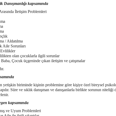
ilik Danışmanlığı kapsamında
Arasında İletişim Problemleri
nma
ma
ma
nçlık
ma / Aldatılma
k Aile Sorunları
 Evlilikler
lilikten olan çocuklarla ilgili sorunlar
 Baba, Çocuk üçgeninde çıkan iletişim ve çatışmalar
ır.
psamında
 yetişkin biriminde kişinin problemine göre kişiye özel bireysel psikol
apılır. Süre ve sıklık danışman ve danışanlarla birlikte sorunun niteliği
rlenir.
rgen kapsamında
nış ve Uyum Problemleri
e Aile ile ilgili sıkıntılar