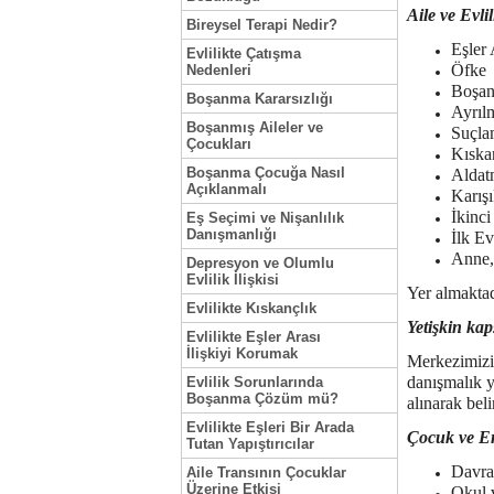
Aile ve Evl
Bireysel Terapi Nedir?
Eşler 
Evlilikte Çatışma
Öfke
Nedenleri
Boşa
Boşanma Kararsızlığı
Ayrıl
Boşanmış Aileler ve
Suçla
Çocukları
Kıska
Boşanma Çocuğa Nasıl
Aldat
Açıklanmalı
Karışı
İkinci
Eş Seçimi ve Nişanlılık
Danışmanlığı
İlk Ev
Anne,
Depresyon ve Olumlu
Evlilik İlişkisi
Yer almaktad
Evlilikte Kıskançlık
Yetişkin ka
Evlilikte Eşler Arası
İlişkiyi Korumak
Merkezimizin
danışmalık y
Evlilik Sorunlarında
Boşanma Çözüm mü?
alınarak beli
Evlilikte Eşleri Bir Arada
Çocuk ve E
Tutan Yapıştırıcılar
Davra
Aile Transının Çocuklar
Üzerine Etkisi
Okul v