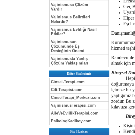
Ereks
Vajinismusa Çözüm
Geç B
Vardır
Uyarı
Vajinismus Belirtileri
Hiper 
Nelerdir?
Eşcins
Vajinismus Evliliği Nasıl
Danışmanlığı
Etkiler?
Vajinismusun
Kurumumuz A
Çözümünde Eş
hizmeti teşh
Desteğinin Önemi
Randevu ile 
Vajinismusta Yanlış
almak için m
Çözüm Yaklaşımları
Bireysel Da
Diğer Sitelerimiz
Hepimiz her
Cinsel-Terapi.com
doğurtmaya y
içimize bir 
Cift-Terapisi.com
yaptığımız b
CinselTerapi_Merkezi.com
zordur. Bu z
VajinismusTerapisi.com
kılavuza ger
AileVeEvlilikTerapisi.com
Bire
PsikologKadikoy.com
Kişini
Kendi 
Site Haritası