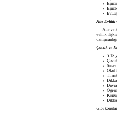
Eşimin
Eşiml
Evlili
Aile Evlilik
Aile ve Evli
evlilik ilişk
danışmanlığın
Çocuk ve E
5-18 y
Çocuk 
Sınav
Okul f
Tırna
Dikkat
Davra
Öğren
Konu
Dikkat
Gibi konular