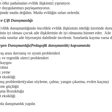
 öfke patlamaları evlilik ilişkimizi yıpratıyor.
e duygularımızı paylaşamıyoruz.
ğimde mutlu değilim. Mutlu evliliğin sırları nelerdir.
 ve Çift Danışmanlığı
lik danışmanlığında öncelikle evlilik ilişkisinin niteliği üzerinde dur
isinin iyi olması çocuk aile ilişkilerinin de iyi olmasına hizmet eder. Aile 
da sınırlar aile hiyerarşisi dahilinde incelenir. Sınırlarda kayma varsa dü
rgen Danışmanlığı(Pedagojik danışmanlık) kapsamında
aş arası davranış ve uyum problemleri
ve ergenlik süreci problemleri
 kaygısı
obisi
k yeme
 eksikliği
nış problemleri(yalan söyleme, çalma, yangın çıkarma, evden kaçma)
me güçlüğü
şma Bozukluğu
 eksikliği
da danışmanlık yapılır.