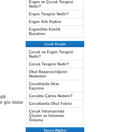
Ergen ve Çocuk Terapisi
Nedir?
Ergen Terapisi Nedir?
Ergen Aile İlişkisi
Ergenlikte Kimlik
Bunalımı
Çocuk Terapisi
Çocuk ve Ergen Terapisi
Nedir?
Çocuk Terapisi Nedir?
Okul Başarısızlığının
Nedenleri
Çocuklarda İdrar
Kaçırma
Çocukta Çalma Nedeni?
ojik
 de göz önüne
Çocuklarda Okul Fobisi
Çocuk İstismarında
Çözüm ve İstismarı
Önleme
Ziyaret Bilgileri