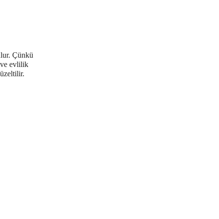
ulur. Çünkü
ve evlilik
zeltilir.