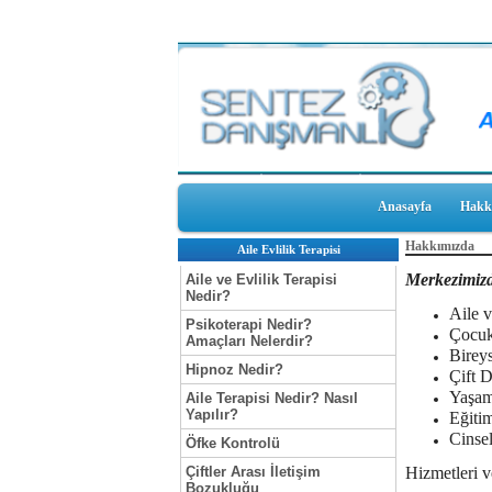
Anasayfa
Hakk
Hakkımızda
Aile Evlilik Terapisi
Merkezimiz
Aile ve Evlilik Terapisi
Nedir?
Aile v
Psikoterapi Nedir?
Çocuk
Amaçları Nelerdir?
Birey
Hipnoz Nedir?
Çift 
Yaşam
Aile Terapisi Nedir? Nasıl
Yapılır?
Eğiti
Cinse
Öfke Kontrolü
Çiftler Arası İletişim
Hizmetleri v
Bozukluğu