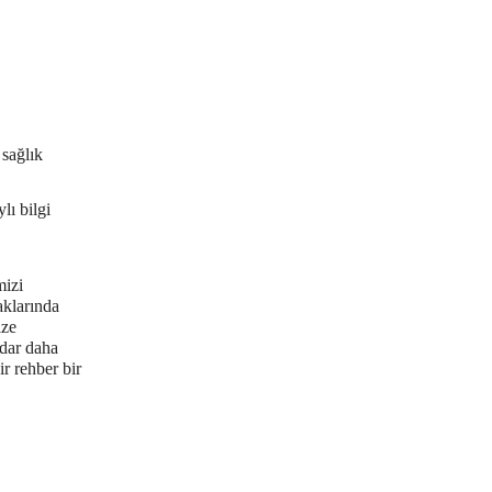
sağlık
lı bilgi
izi
aklarında
ize
adar daha
r rehber bir