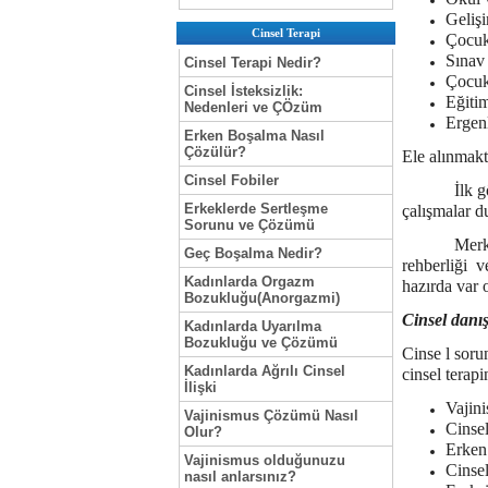
Geliş
Cinsel Terapi
Çocuk
Sınav
Cinsel Terapi Nedir?
Çocukl
Cinsel İsteksizlik:
Eğiti
Nedenleri ve ÇÖzüm
Ergenl
Erken Boşalma Nasıl
Çözülür?
Ele alınmakt
Cinsel Fobiler
İlk görüşme
Erkeklerde Sertleşme
çalışmalar d
Sorunu ve Çözümü
Merkez ola
Geç Boşalma Nedir?
rehberliği v
Kadınlarda Orgazm
hazırda var 
Bozukluğu(Anorgazmi)
Cinsel danı
Kadınlarda Uyarılma
Bozukluğu ve Çözümü
Cinse l soru
Kadınlarda Ağrılı Cinsel
cinsel terap
İlişki
Vajin
Vajinismus Çözümü Nasıl
Cinsel
Olur?
Erken
Vajinismus olduğunuzu
Cinsel
nasıl anlarsınız?