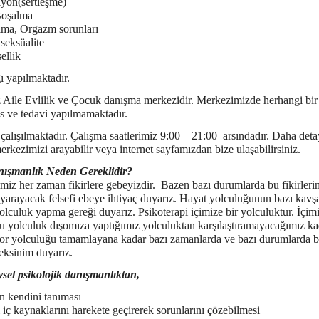
iyon(sertleşme)
oşalma
lma, Orgazm sorunları
seksüalite
ellik
 yapılmaktadır.
ile Evlilik ve Çocuk danışma merkezidir. Merkezimizde herhangi bir 
is ve tedavi yapılmamaktadır.
çalışılmaktadır. Çalışma saatlerimiz 9:00 – 21:00 arsındadır. Daha detay
erkezimizi arayabilir veya internet sayfamızdan bize ulaşabilirsiniz.
nışmanlık Neden Gereklidir?
 zaman fikirlere gebeyizdir. Bazen bazı durumlarda bu fikirlerim
arayacak felsefi ebeye ihtiyaç duyarız. Hayat yolculuğunun bazı kavş
yolculuk yapma gereği duyarız. Psikoterapi içimize bir yolculuktur. İçim
u yolculuk dışomıza yaptığımız yolculuktan karşılaştıramayacağımız k
or yolculuğu tamamlayana kadar bazı zamanlarda ve bazı durumlarda bi
eksinim duyarız.
ysel psikolojik danışmanlıktan,
n kendini tanıması
iç kaynaklarını harekete geçirerek sorunlarını çözebilmesi