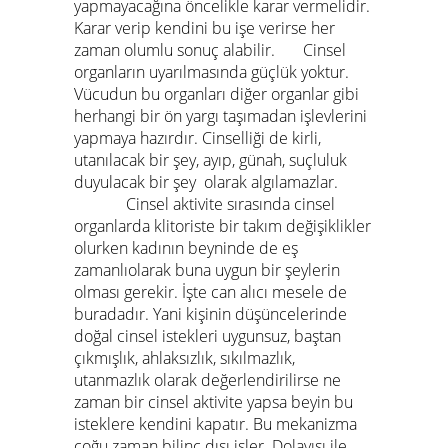
yapmayacağına öncelikle karar vermelidir.
Karar verip kendini bu işe verirse her
zaman olumlu sonuç alabilir. Cinsel
organların uyarılmasında güçlük yoktur.
Vücudun bu organları diğer organlar gibi
herhangi bir ön yargı taşımadan işlevlerini
yapmaya hazırdır. Cinselliği de kirli,
utanılacak bir şey, ayıp, günah, suçluluk
duyulacak bir şey olarak algılamazlar.
Cinsel aktivite sırasında cinsel
organlarda klitoriste bir takım değişiklikler
olurken kadının beyninde de eş
zamanlıolarak buna uygun bir şeylerin
olması gerekir. İşte can alıcı mesele de
buradadır. Yani kişinin düşüncelerinde
doğal cinsel istekleri uygunsuz, baştan
çıkmışlık, ahlaksızlık, sıkılmazlık,
utanmazlık olarak değerlendirilirse ne
zaman bir cinsel aktivite yapsa beyin bu
isteklere kendini kapatır. Bu mekanizma
çoğu zaman bilinç dışı işler. Dolayısı ile