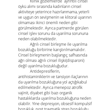
Klinik gözlemlerde ayrıntılı cinsel
öykü alımı sırasında kadınların cinsel
aktiviteye yeterince hazırlanmama, yeterli
ve uygun ön sevişmenin ve klitoral uyarının
olmaması ikinci önemli neden gibi
görülmektedir. Ayrıca partnerde görülen
cinsel işlev sorunu da uyarılma sorununa
neden olabilmektedir.
Ağrılı cinsel birleşme ile uyarılma
bozukluğu birbirine karıştırılmamalıdır.
Cinsel birleşmenin başlangıç safhasında
ağrı olması ağrılı cinsel ilişki(disparoni)
değil uyarılma bozukluğudur.
Antidepresiflerin,
antihistaminiklerin ve tansiyon ilaçlarının
da uyarılma bozukluğuna yol açtığıkabul
edilmektedir. Ayrıca menepoz atrofik
vajinit, diyabet gibi bazı organik
hastalıklarda uyarılma bozukluğuna neden
olabilir. Yine depresyon, obsesif-kompulsif
bozukluk, post travmatik stres bozukluğu